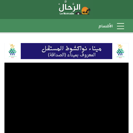
اول يوثق استيلاء جنود
ين على ممتلكات فلسطينية