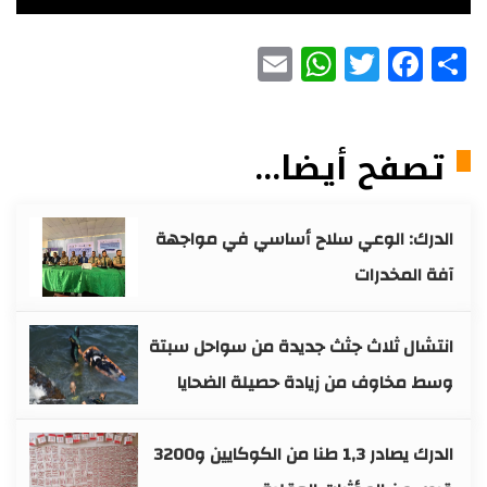
WhatsApp
Email
Facebo
Twitter
S
يضا...
ي سلاح أساسي في مواجهة
 جثث جديدة من سواحل سبتة
ن زيادة حصيلة الضحايا
الدرك يصادر 1,3 طنا من الكوكايين و3200